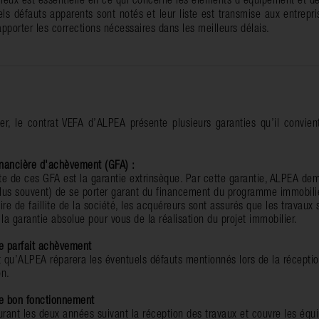
 lieux est essentielle en ce qui concerne les éléments d'équipement et de 
els défauts apparents sont notés et leur liste est transmise aux entrepri
apporter les corrections nécessaires dans les meilleurs délais.
er, le contrat VEFA d’ALPEA présente plusieurs garanties qu’il convie
inancière d'achèvement (GFA) :
te de ces GFA est la garantie extrinsèque. Par cette garantie, ALPEA de
lus souvent) de se porter garant du financement du programme immobili
ire de faillite de la société, les acquéreurs sont assurés que les trava
 la garantie absolue pour vous de la réalisation du projet immobilier.
e parfait achèvement
it qu’ALPEA réparera les éventuels défauts mentionnés lors de la récepti
on.
de bon fonctionnement
durant les deux années suivant la réception des travaux et couvre les éq