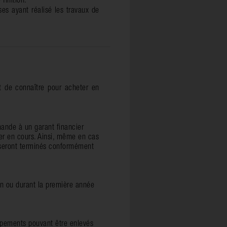
finition.
ses ayant réalisé les travaux de
nt de connaître pour acheter en
mande à un garant financier
er en cours. Ainsi, même en cas
ux seront terminés conformément
on ou durant la première année
uipements pouvant être enlevés