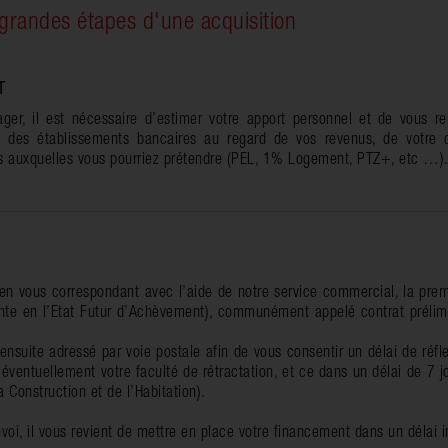
 grandes étapes d'une acquisition
T
er, il est nécessaire d’estimer votre apport personnel et de vous re
 des établissements bancaires au regard de vos revenus, de votre 
es auxquelles vous pourriez prétendre (PEL, 1% Logement, PTZ+, etc …)
N
bien vous correspondant avec l’aide de notre service commercial, la pre
nte en l’Etat Futur d’Achèvement), communément appelé contrat prélimi
 ensuite adressé par voie postale afin de vous consentir un délai de réf
éventuellement votre faculté de rétractation, et ce dans un délai de 7 j
Construction et de l’Habitation).
oi, il vous revient de mettre en place votre financement dans un délai i