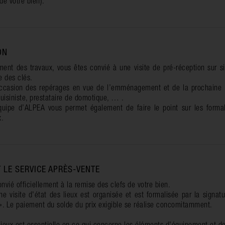
de votre bien).
ON
ent des travaux, vous êtes convié à une visite de pré-réception sur si
e des clés.
ccasion des repérages en vue de l’emménagement et de la prochaine in
cuisiniste, prestataire de domotique, … .
quipe d’ALPEA vous permet également de faire le point sur les formal
x.
T LE SERVICE APRÈS-VENTE
nvié officiellement à la remise des clefs de votre bien.
ne visite d'état des lieux est organisée et est formalisée par la signat
 ». Le paiement du solde du prix exigible se réalise concomitamment.