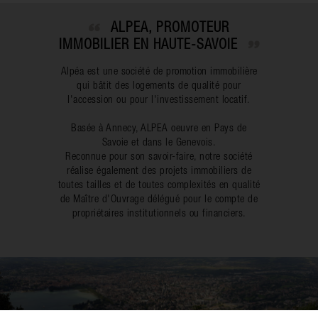
ALPEA, PROMOTEUR
IMMOBILIER EN HAUTE-SAVOIE
Alpéa est une société de promotion immobilière
qui bâtit des logements de qualité pour
l'accession ou pour l'investissement locatif.
Basée à Annecy, ALPEA oeuvre en Pays de
Savoie et dans le Genevois.
Reconnue pour son savoir-faire, notre société
réalise également des projets immobiliers de
toutes tailles et de toutes complexités en qualité
de Maître d'Ouvrage délégué pour le compte de
propriétaires institutionnels ou financiers.