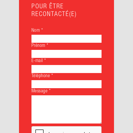
POUR ÊTRE
RECONTACTÉ(E)
Nom
*
Prénom
*
E-mail
*
Téléphone
*
Message
*